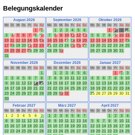
Belegungskalender
August 2026
September 2026
Oktober 2026
Mo
Di
Mi
Do
Fr
Sa
So
Mo
Di
Mi
Do
Fr
Sa
So
Mo
Di
Mi
Do
Fr
Sa
So
1
2
1
2
3
4
5
6
1
2
3
4
3
4
5
6
7
8
9
7
8
9
10
11
12
13
5
6
7
8
9
10
11
10
11
12
13
14
15
16
14
15
16
17
18
19
20
12
13
14
15
16
17
18
17
18
19
20
21
22
23
21
22
23
24
25
26
27
19
20
21
22
23
24
25
24
25
26
27
28
29
30
28
29
30
26
27
28
29
30
31
31
November 2026
Dezember 2026
Januar 2027
Mo
Di
Mi
Do
Fr
Sa
So
Mo
Di
Mi
Do
Fr
Sa
So
Mo
Di
Mi
Do
Fr
Sa
So
1
1
2
3
4
5
6
1
2
3
2
3
4
5
6
7
8
7
8
9
10
11
12
13
4
5
6
7
8
9
10
9
10
11
12
13
14
15
14
15
16
17
18
19
20
11
12
13
14
15
16
17
16
17
18
19
20
21
22
21
22
23
24
25
26
27
18
19
20
21
22
23
24
23
24
25
26
27
28
29
28
29
30
31
25
26
27
28
29
30
31
30
Februar 2027
März 2027
April 2027
Mo
Di
Mi
Do
Fr
Sa
So
Mo
Di
Mi
Do
Fr
Sa
So
Mo
Di
Mi
Do
Fr
Sa
So
1
2
3
4
5
6
7
1
2
3
4
5
6
7
1
2
3
4
8
9
10
11
12
13
14
8
9
10
11
12
13
14
5
6
7
8
9
10
11
15
16
17
18
19
20
21
15
16
17
18
19
20
21
12
13
14
15
16
17
18
22
23
24
25
26
27
28
22
23
24
25
26
27
28
19
20
21
22
23
24
25