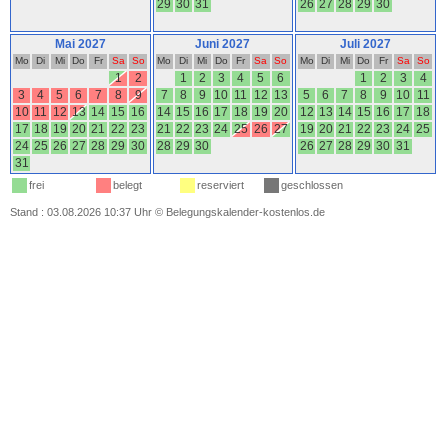
29
30
31
26
27
28
29
30
Mai 2027
Juni 2027
Juli 2027
Mo
Di
Mi
Do
Fr
Sa
So
Mo
Di
Mi
Do
Fr
Sa
So
Mo
Di
Mi
Do
Fr
Sa
So
1
2
1
2
3
4
5
6
1
2
3
4
3
4
5
6
7
8
9
7
8
9
10
11
12
13
5
6
7
8
9
10
11
10
11
12
13
14
15
16
14
15
16
17
18
19
20
12
13
14
15
16
17
18
17
18
19
20
21
22
23
21
22
23
24
25
26
27
19
20
21
22
23
24
25
24
25
26
27
28
29
30
28
29
30
26
27
28
29
30
31
31
frei
belegt
reserviert
geschlossen
Stand : 03.08.2026 10:37 Uhr
©
Belegungskalender-kostenlos.de