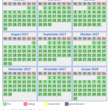
Mo
Di
Mi
Do
Fr
Sa
So
Mo
Di
Mi
Do
Fr
Sa
So
Mo
Di
Mi
Do
Fr
Sa
So
1
2
1
2
3
4
5
6
1
2
3
4
3
4
5
6
7
8
9
7
8
9
10
11
12
13
5
6
7
8
9
10
11
10
11
12
13
14
15
16
14
15
16
17
18
19
20
12
13
14
15
16
17
18
17
18
19
20
21
22
23
21
22
23
24
25
26
27
19
20
21
22
23
24
25
24
25
26
27
28
29
30
28
29
30
26
27
28
29
30
31
31
August 2027
September 2027
Oktober 2027
Mo
Di
Mi
Do
Fr
Sa
So
Mo
Di
Mi
Do
Fr
Sa
So
Mo
Di
Mi
Do
Fr
Sa
So
1
1
2
3
4
5
1
2
3
2
3
4
5
6
7
8
6
7
8
9
10
11
12
4
5
6
7
8
9
10
9
10
11
12
13
14
15
13
14
15
16
17
18
19
11
12
13
14
15
16
17
16
17
18
19
20
21
22
20
21
22
23
24
25
26
18
19
20
21
22
23
24
23
24
25
26
27
28
29
27
28
29
30
25
26
27
28
29
30
31
30
31
November 2027
Dezember 2027
Januar 2028
Mo
Di
Mi
Do
Fr
Sa
So
Mo
Di
Mi
Do
Fr
Sa
So
Mo
Di
Mi
Do
Fr
Sa
So
1
2
3
4
5
6
7
1
2
3
4
5
1
2
8
9
10
11
12
13
14
6
7
8
9
10
11
12
3
4
5
6
7
8
9
15
16
17
18
19
20
21
13
14
15
16
17
18
19
10
11
12
13
14
15
16
22
23
24
25
26
27
28
20
21
22
23
24
25
26
17
18
19
20
21
22
23
29
30
27
28
29
30
31
24
25
26
27
28
29
30
31
frei
belegt
reserviert
geschlossen