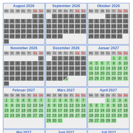
August 2026
September 2026
Oktober 2026
Mo
Di
Mi
Do
Fr
Sa
So
Mo
Di
Mi
Do
Fr
Sa
So
Mo
Di
Mi
Do
Fr
Sa
So
1
2
1
2
3
4
5
6
1
2
3
4
3
4
5
6
7
8
9
7
8
9
10
11
12
13
5
6
7
8
9
10
11
10
11
12
13
14
15
16
14
15
16
17
18
19
20
12
13
14
15
16
17
18
17
18
19
20
21
22
23
21
22
23
24
25
26
27
19
20
21
22
23
24
25
24
25
26
27
28
29
30
28
29
30
26
27
28
29
30
31
31
November 2026
Dezember 2026
Januar 2027
Mo
Di
Mi
Do
Fr
Sa
So
Mo
Di
Mi
Do
Fr
Sa
So
Mo
Di
Mi
Do
Fr
Sa
So
1
1
2
3
4
5
6
1
2
3
2
3
4
5
6
7
8
7
8
9
10
11
12
13
4
5
6
7
8
9
10
9
10
11
12
13
14
15
14
15
16
17
18
19
20
11
12
13
14
15
16
17
16
17
18
19
20
21
22
21
22
23
24
25
26
27
18
19
20
21
22
23
24
23
24
25
26
27
28
29
28
29
30
31
25
26
27
28
29
30
31
30
Februar 2027
März 2027
April 2027
Mo
Di
Mi
Do
Fr
Sa
So
Mo
Di
Mi
Do
Fr
Sa
So
Mo
Di
Mi
Do
Fr
Sa
So
1
2
3
4
5
6
7
1
2
3
4
5
6
7
1
2
3
4
8
9
10
11
12
13
14
8
9
10
11
12
13
14
5
6
7
8
9
10
11
15
16
17
18
19
20
21
15
16
17
18
19
20
21
12
13
14
15
16
17
18
22
23
24
25
26
27
28
22
23
24
25
26
27
28
19
20
21
22
23
24
25
29
30
31
26
27
28
29
30
Mai 2027
Juni 2027
Juli 2027