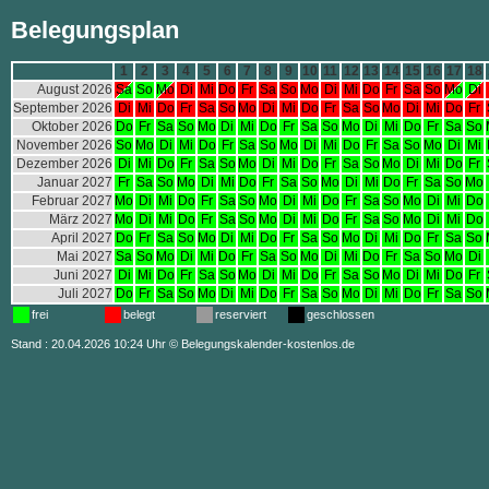
Belegungsplan
1
2
3
4
5
6
7
8
9
10
11
12
13
14
15
16
17
18
August 2026
Sa
So
Mo
Di
Mi
Do
Fr
Sa
So
Mo
Di
Mi
Do
Fr
Sa
So
Mo
Di
September 2026
Di
Mi
Do
Fr
Sa
So
Mo
Di
Mi
Do
Fr
Sa
So
Mo
Di
Mi
Do
Fr
Oktober 2026
Do
Fr
Sa
So
Mo
Di
Mi
Do
Fr
Sa
So
Mo
Di
Mi
Do
Fr
Sa
So
November 2026
So
Mo
Di
Mi
Do
Fr
Sa
So
Mo
Di
Mi
Do
Fr
Sa
So
Mo
Di
Mi
Dezember 2026
Di
Mi
Do
Fr
Sa
So
Mo
Di
Mi
Do
Fr
Sa
So
Mo
Di
Mi
Do
Fr
Januar 2027
Fr
Sa
So
Mo
Di
Mi
Do
Fr
Sa
So
Mo
Di
Mi
Do
Fr
Sa
So
Mo
Februar 2027
Mo
Di
Mi
Do
Fr
Sa
So
Mo
Di
Mi
Do
Fr
Sa
So
Mo
Di
Mi
Do
März 2027
Mo
Di
Mi
Do
Fr
Sa
So
Mo
Di
Mi
Do
Fr
Sa
So
Mo
Di
Mi
Do
April 2027
Do
Fr
Sa
So
Mo
Di
Mi
Do
Fr
Sa
So
Mo
Di
Mi
Do
Fr
Sa
So
Mai 2027
Sa
So
Mo
Di
Mi
Do
Fr
Sa
So
Mo
Di
Mi
Do
Fr
Sa
So
Mo
Di
Juni 2027
Di
Mi
Do
Fr
Sa
So
Mo
Di
Mi
Do
Fr
Sa
So
Mo
Di
Mi
Do
Fr
Juli 2027
Do
Fr
Sa
So
Mo
Di
Mi
Do
Fr
Sa
So
Mo
Di
Mi
Do
Fr
Sa
So
frei
belegt
reserviert
geschlossen
Stand : 20.04.2026 10:24 Uhr
©
Belegungskalender-kostenlos.de