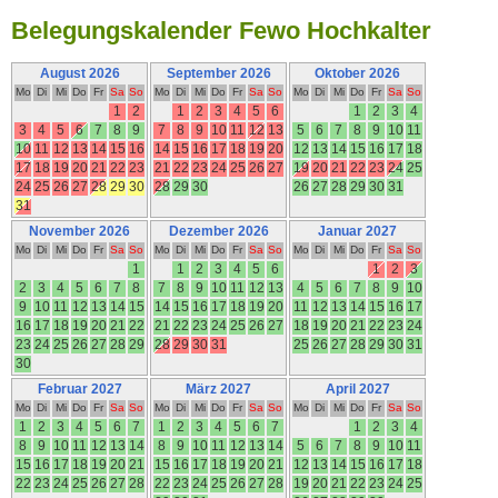
Belegungskalender Fewo Hochkalter
August 2026
September 2026
Oktober 2026
Mo
Di
Mi
Do
Fr
Sa
So
Mo
Di
Mi
Do
Fr
Sa
So
Mo
Di
Mi
Do
Fr
Sa
So
1
2
1
2
3
4
5
6
1
2
3
4
3
4
5
6
7
8
9
7
8
9
10
11
12
13
5
6
7
8
9
10
11
10
11
12
13
14
15
16
14
15
16
17
18
19
20
12
13
14
15
16
17
18
17
18
19
20
21
22
23
21
22
23
24
25
26
27
19
20
21
22
23
24
25
24
25
26
27
28
29
30
28
29
30
26
27
28
29
30
31
31
November 2026
Dezember 2026
Januar 2027
Mo
Di
Mi
Do
Fr
Sa
So
Mo
Di
Mi
Do
Fr
Sa
So
Mo
Di
Mi
Do
Fr
Sa
So
1
1
2
3
4
5
6
1
2
3
2
3
4
5
6
7
8
7
8
9
10
11
12
13
4
5
6
7
8
9
10
9
10
11
12
13
14
15
14
15
16
17
18
19
20
11
12
13
14
15
16
17
16
17
18
19
20
21
22
21
22
23
24
25
26
27
18
19
20
21
22
23
24
23
24
25
26
27
28
29
28
29
30
31
25
26
27
28
29
30
31
30
Februar 2027
März 2027
April 2027
Mo
Di
Mi
Do
Fr
Sa
So
Mo
Di
Mi
Do
Fr
Sa
So
Mo
Di
Mi
Do
Fr
Sa
So
1
2
3
4
5
6
7
1
2
3
4
5
6
7
1
2
3
4
8
9
10
11
12
13
14
8
9
10
11
12
13
14
5
6
7
8
9
10
11
15
16
17
18
19
20
21
15
16
17
18
19
20
21
12
13
14
15
16
17
18
22
23
24
25
26
27
28
22
23
24
25
26
27
28
19
20
21
22
23
24
25