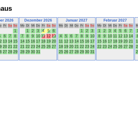
haus
er 2026
Dezember 2026
Januar 2027
Februar 2027
o
Fr
Sa
So
Mo
Di
Mi
Do
Fr
Sa
So
Mo
Di
Mi
Do
Fr
Sa
So
Mo
Di
Mi
Do
Fr
Sa
So
M
1
1
2
3
4
5
6
1
2
3
1
2
3
4
5
6
7
5
6
7
8
7
8
9
10
11
12
13
4
5
6
7
8
9
10
8
9
10
11
12
13
14
2
13
14
15
14
15
16
17
18
19
20
11
12
13
14
15
16
17
15
16
17
18
19
20
21
1
9
20
21
22
21
22
23
24
25
26
27
18
19
20
21
22
23
24
22
23
24
25
26
27
28
2
6
27
28
29
28
29
30
31
25
26
27
28
29
30
31
2