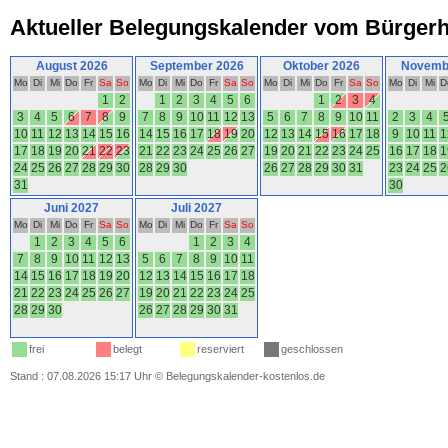
Aktueller Belegungskalender vom Bürger
August 2026
September 2026
Oktober 2026
Novemb
Mo
Di
Mi
Do
Fr
Sa
So
Mo
Di
Mi
Do
Fr
Sa
So
Mo
Di
Mi
Do
Fr
Sa
So
Mo
Di
Mi
D
1
2
1
2
3
4
5
6
1
2
3
4
3
4
5
6
7
8
9
7
8
9
10
11
12
13
5
6
7
8
9
10
11
2
3
4
10
11
12
13
14
15
16
14
15
16
17
18
19
20
12
13
14
15
16
17
18
9
10
11
1
17
18
19
20
21
22
23
21
22
23
24
25
26
27
19
20
21
22
23
24
25
16
17
18
1
24
25
26
27
28
29
30
28
29
30
26
27
28
29
30
31
23
24
25
2
31
30
Juni 2027
Juli 2027
Mo
Di
Mi
Do
Fr
Sa
So
Mo
Di
Mi
Do
Fr
Sa
So
1
2
3
4
5
6
1
2
3
4
7
8
9
10
11
12
13
5
6
7
8
9
10
11
14
15
16
17
18
19
20
12
13
14
15
16
17
18
21
22
23
24
25
26
27
19
20
21
22
23
24
25
28
29
30
26
27
28
29
30
31
frei
belegt
reserviert
geschlossen
Stand : 07.08.2026 15:17 Uhr
©
Belegungskalender-kostenlos.de