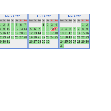
März 2027
April 2027
Mai 2027
o
Di
Mi
Do
Fr
Sa
So
Mo
Di
Mi
Do
Fr
Sa
So
Mo
Di
Mi
Do
Fr
Sa
So
1
2
3
4
5
6
7
1
2
3
4
1
2
8
9
10
11
12
13
14
5
6
7
8
9
10
11
3
4
5
6
7
8
9
5
16
17
18
19
20
21
12
13
14
15
16
17
18
10
11
12
13
14
15
16
2
23
24
25
26
27
28
19
20
21
22
23
24
25
17
18
19
20
21
22
23
9
30
31
26
27
28
29
30
24
25
26
27
28
29
30
31